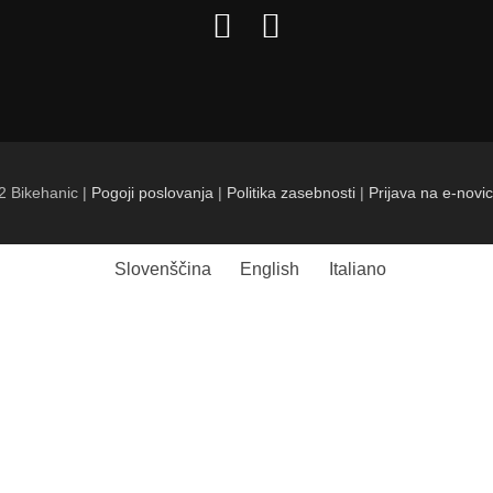
2 Bikehanic |
Pogoji poslovanja
|
Politika zasebnosti
|
Prijava na e-novi
Slovenščina
English
Italiano