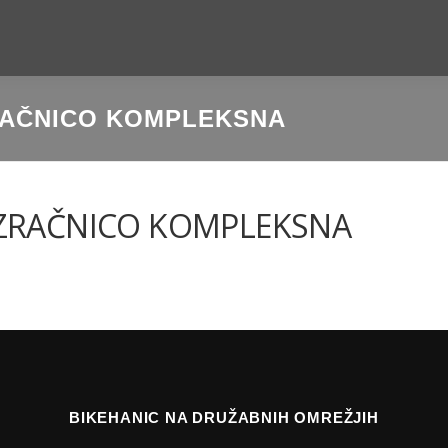
RAČNICO KOMPLEKSNA
SPLETNA TRGOVINA
BLOG
LOKACIJE
EKIPA
N
OVENŠČINA
 ZRAČNICO KOMPLEKSNA
glish
(
Angleščina
)
liano
(
Italijanski
)
BIKEHANIC NA DRUŽABNIH OMREŽJIH